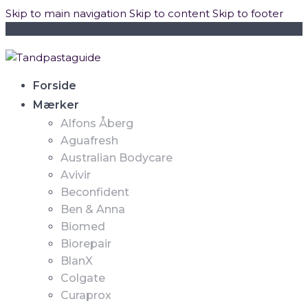
Skip to main navigation
Skip to content
Skip to footer
Forside
Mærker
Alfons Åberg
Aguafresh
Australian Bodycare
Avivir
Beconfident
Ben & Anna
Biomed
Biorepair
BlanX
Colgate
Curaprox