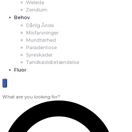
Weleda
Zendium
Behov
Dårlig Ånde
Misfarvninger
Mundtørhed
Paradentose
Syreskader
Tandkødsbetændelse
Fluor
What are you looking for?