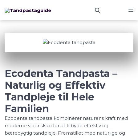
Skip
Skip
Skip
to
to
to
main
content
footer
navigation
Ecodenta
Ecodenta Tandpasta –
Naturlig og Effektiv
Tandpleje til Hele
Familien
Ecodenta tandpasta kombinerer naturens kraft med
moderne videnskab for at tilbyde effektiv og
bæredygtig tandpleje. Fremstillet med naturlige og