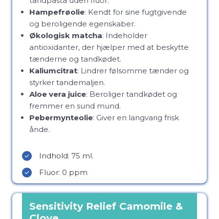
tandpasta uden fluor.
Hampefrøolie
: Kendt for sine fugtgivende
og beroligende egenskaber.
Økologisk matcha
: Indeholder
antioxidanter, der hjælper med at beskytte
tænderne og tandkødet.
Kaliumcitrat
: Lindrer følsomme tænder og
styrker tandemaljen.
Aloe vera juice
: Beroliger tandkødet og
fremmer en sund mund.
Pebermynteolie
: Giver en langvarig frisk
ånde.
Indhold: 75 ml.
Fluor: 0 ppm
Sensitivity Relief Camomile &
Clove