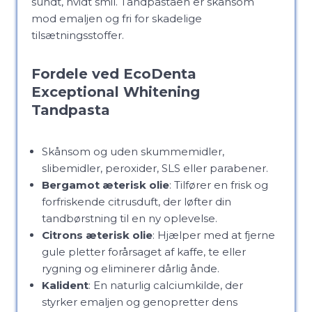
sundt, hvidt smil. Tandpastaen er skånsom
mod emaljen og fri for skadelige
tilsætningsstoffer.
Fordele ved EcoDenta
Exceptional Whitening
Tandpasta
Skånsom og uden skummemidler,
slibemidler, peroxider, SLS eller parabener.
Bergamot æterisk olie
: Tilfører en frisk og
forfriskende citrusduft, der løfter din
tandbørstning til en ny oplevelse.
Citrons æterisk olie
: Hjælper med at fjerne
gule pletter forårsaget af kaffe, te eller
rygning og eliminerer dårlig ånde.
Kalident
: En naturlig calciumkilde, der
styrker emaljen og genopretter dens