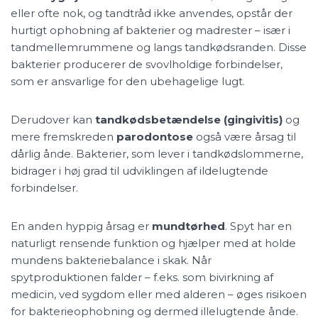
eller ofte nok, og tandtråd ikke anvendes, opstår der
hurtigt ophobning af bakterier og madrester – især i
tandmellemrummene og langs tandkødsranden. Disse
bakterier producerer de svovlholdige forbindelser,
som er ansvarlige for den ubehagelige lugt.
Derudover kan
tandkødsbetændelse (gingivitis)
og
mere fremskreden
parodontose
også være årsag til
dårlig ånde. Bakterier, som lever i tandkødslommerne,
bidrager i høj grad til udviklingen af ildelugtende
forbindelser.
En anden hyppig årsag er
mundtørhed
. Spyt har en
naturligt rensende funktion og hjælper med at holde
mundens bakteriebalance i skak. Når
spytproduktionen falder – f.eks. som bivirkning af
medicin, ved sygdom eller med alderen – øges risikoen
for bakterieophobning og dermed illelugtende ånde.