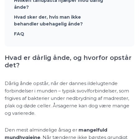
Hvilken tandpasta hjælper mod dårlig
ånde?
Hvad sker der, hvis man ikke
behandler ubehagelig ånde?
FAQ
Hvad er dårlig ånde, og hvorfor opstår
det?
Dårlig ånde opstår, når der dannes ildelugtende
forbindelser i munden – typisk svovlforbindelser, som
frigives af bakterier under nedbrydning af madrester,
plak og døde celler. Årsagerne kan dog være mange
og varierede.
Den mest almindelige årsag er
mangelfuld
mundhygiejne
. Når tænderne ikke børstes grundigt