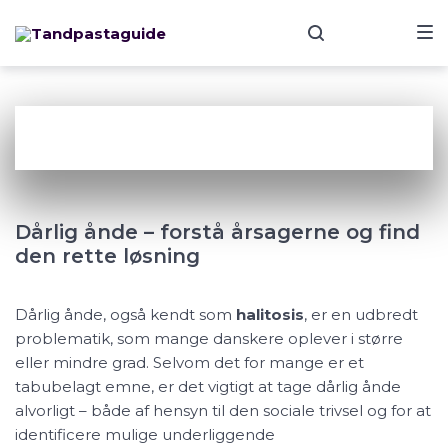
Skip
Skip
Skip
to
to
to
main
content
footer
navigation
Dårlig
Ånde
Dårlig ånde – forstå årsagerne og find
den rette løsning
Dårlig ånde, også kendt som
halitosis
, er en udbredt
problematik, som mange danskere oplever i større
eller mindre grad. Selvom det for mange er et
tabubelagt emne, er det vigtigt at tage dårlig ånde
alvorligt – både af hensyn til den sociale trivsel og for at
identificere mulige underliggende