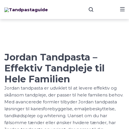
Skip
Skip
Skip
to
to
to
main
content
footer
navigation
Jordan
Jordan Tandpasta –
Effektiv Tandpleje til
Hele Familien
Jordan tandpasta er udviklet til at levere effektiv og
skånsom tandpleje, der passer til hele familiens behov.
Med avancerede formler tilbyder Jordan tandpasta
løsninger til kariesforebyggelse, emaljebeskyttelse,
tandkødspleje og whitening. Uanset om du har
følsomme tænder eller ønsker hvidere tænder, har