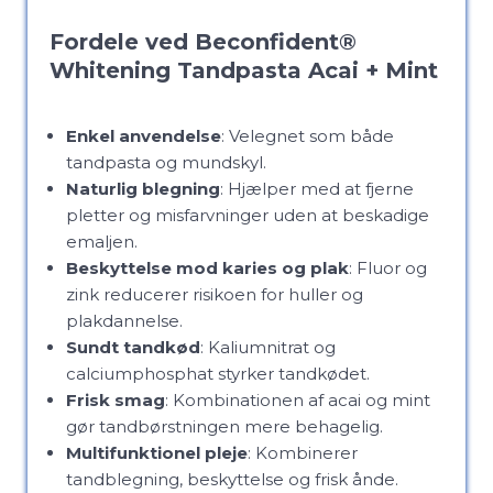
Fordele ved Beconfident®
Whitening Tandpasta Acai + Mint
Enkel anvendelse
: Velegnet som både
tandpasta og mundskyl.
Naturlig blegning
: Hjælper med at fjerne
pletter og misfarvninger uden at beskadige
emaljen.
Beskyttelse mod karies og plak
: Fluor og
zink reducerer risikoen for huller og
plakdannelse.
Sundt tandkød
: Kaliumnitrat og
calciumphosphat styrker tandkødet.
Frisk smag
: Kombinationen af acai og mint
gør tandbørstningen mere behagelig.
Multifunktionel pleje
: Kombinerer
tandblegning, beskyttelse og frisk ånde.