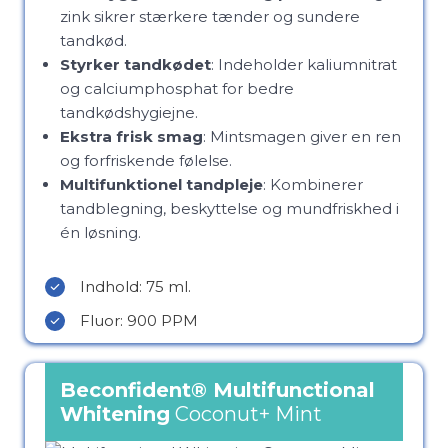
zink sikrer stærkere tænder og sundere
tandkød.
Styrker tandkødet
: Indeholder kaliumnitrat
og calciumphosphat for bedre
tandkødshygiejne.
Ekstra frisk smag
: Mintsmagen giver en ren
og forfriskende følelse.
Multifunktionel tandpleje
: Kombinerer
tandblegning, beskyttelse og mundfriskhed i
én løsning.
Indhold: 75 ml.
Fluor: 900 PPM
Beconfident®
Multifunctional
Whitening
Coconut+ Mint