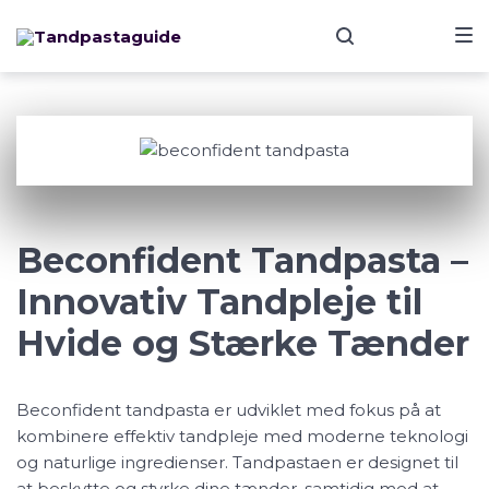
Skip
Skip
Skip
to
to
to
main
content
footer
navigation
Beconfident
Beconfident Tandpasta –
Innovativ Tandpleje til
Hvide og Stærke Tænder
Beconfident tandpasta er udviklet med fokus på at
kombinere effektiv tandpleje med moderne teknologi
og naturlige ingredienser. Tandpastaen er designet til
at beskytte og styrke dine tænder, samtidig med at