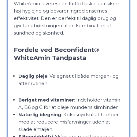
WhiteAmin leveres i en luftfri flaske, der sikrer
høj hygiejne og bevarer ingrediensernes
effektivitet. Den er perfekt til daglig brug og
gør tandbørstningen til en kombination af
sundhed og skønhed.
Fordele ved Beconfident®
WhiteAmin Tandpasta
Daglig pleje
: Velegnet til både morgen- og
aftenrutinen.
Beriget med vitaminer
: Indeholder vitamin
A, B6 og C for at pleje mundens slimhinder.
Naturlig blegning
: Kokosnødsulfat hjælper
med at reducere misfarvninger uden at
skade emaljen.
Slibemiddelfri
: Skånsom mod tænder og