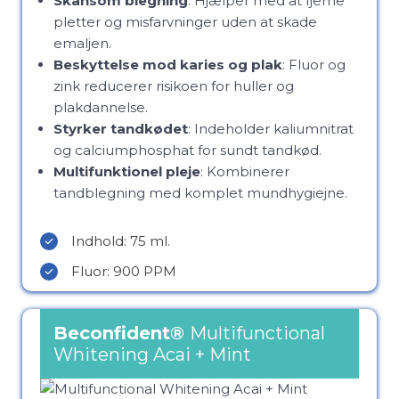
Skånsom blegning
: Hjælper med at fjerne
pletter og misfarvninger uden at skade
emaljen.
Beskyttelse mod karies og plak
: Fluor og
zink reducerer risikoen for huller og
plakdannelse.
Styrker tandkødet
: Indeholder kaliumnitrat
og calciumphosphat for sundt tandkød.
Multifunktionel pleje
: Kombinerer
tandblegning med komplet mundhygiejne.
Indhold: 75 ml.
Fluor: 900 PPM
Beconfident®
Multifunctional
Whitening Acai + Mint