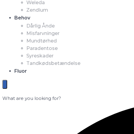
Weleda
Zendium
Behov
Dårlig Ånde
Misfarvninger
Mundtørhed
Paradentose
Syreskader
Tandkødsbetændelse
Fluor
What are you looking for?