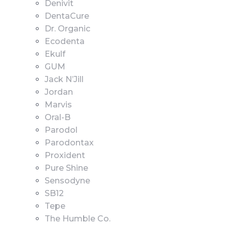
Denivit
DentaCure
Dr. Organic
Ecodenta
Ekulf
GUM
Jack N’Jill
Jordan
Marvis
Oral-B
Parodol
Parodontax
Proxident
Pure Shine
Sensodyne
SB12
Tepe
The Humble Co.