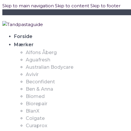
Skip to main navigation
Skip to content
Skip to footer
Forside
Mærker
Alfons Åberg
Aguafresh
Australian Bodycare
Avivir
Beconfident
Ben & Anna
Biomed
Biorepair
BlanX
Colgate
Curaprox