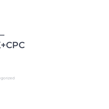
–
X+CPC
gorized