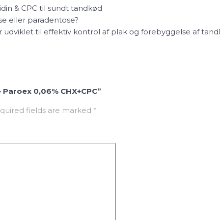
in & CPC til sundt tandkød
 eller paradentose?
viklet til effektiv kontrol af plak og forebyggelse af ta
a – Paroex 0,06% CHX+CPC”
quired fields are marked
*