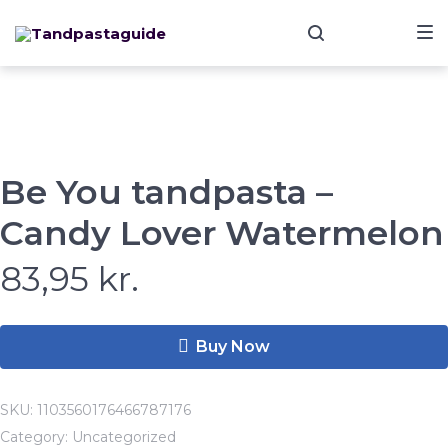
Skip
Skip
Skip
to
to
to
main
content
footer
navigation
Be You tandpasta –
Candy Lover Watermelon
83,95
kr.
Buy Now
SKU:
1103560176466787176
Category:
Uncategorized