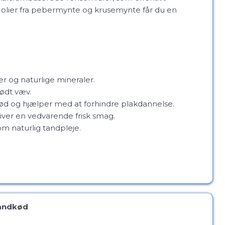
 olier fra pebermynte og krusemynte får du en
er og naturlige mineraler.
lødt væv.
d og hjælper med at forhindre plakdannelse.
ver en vedvarende frisk smag.
om naturlig tandpleje.
Tandkød