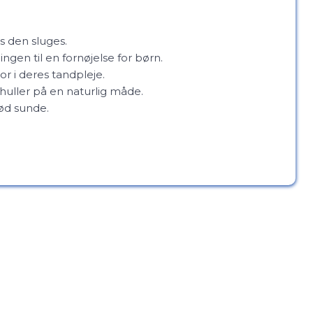
is den sluges.
gen til en fornøjelse for børn.
uor i deres tandpleje.
uller på en naturlig måde.
ød sunde.