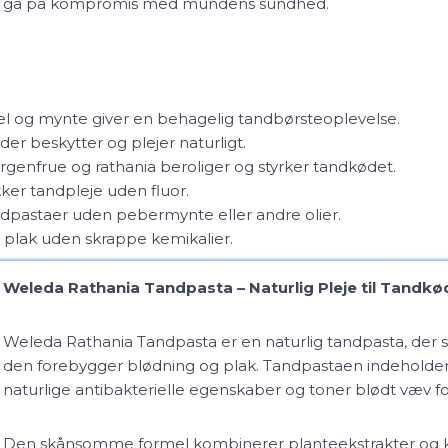
 at gå på kompromis med mundens sundhed.
el og mynte giver en behagelig tandbørsteoplevelse.
der beskytter og plejer naturligt.
genfrue og rathania beroliger og styrker tandkødet.
kker tandpleje uden fluor.
ndpastaer uden pebermynte eller andre olier.
 plak uden skrappe kemikalier.
Weleda Rathania Tandpasta – Naturlig Pleje til Tandk
Weleda Rathania Tandpasta er en naturlig tandpasta, der 
den forebygger blødning og plak. Tandpastaen indeholder r
naturlige antibakterielle egenskaber og toner blødt væv f
Den skånsomme formel kombinerer planteekstrakter og k