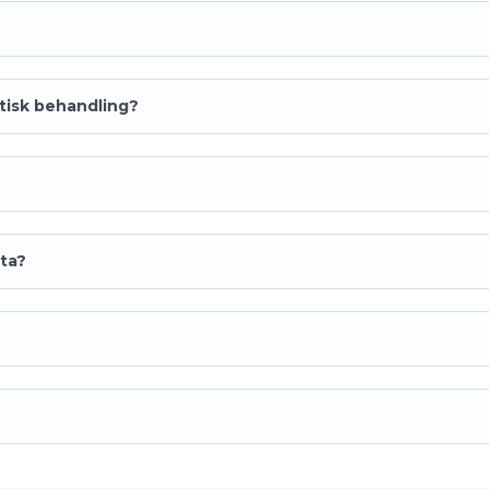
isk behandling?
sta?