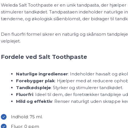
Weleda Salt Toothpaste er en unik tandpasta, der hjælper
stimulerer tandkødet. Tandpastaen indeholder naturlige ing
tænderne, og økologisk slåenblomst, der bidrager til tandk
Den fluorfri formel sikrer en naturlig og skånsom tandple
velplejet.
Fordele ved Salt Toothpaste
Naturlige ingredienser
: Indeholder havsalt og økol
Forebygger plak
: Hjælper med at reducere ophob
Tandkødspleje
: Styrker og stimulerer tandkødet.
Fluorfri
: Ideel til dem, der foretrækker tandpleje ud
Mild og effektiv
: Renser naturligt uden skrappe kem
Indhold: 75 ml.
Fluor: 0 ppm