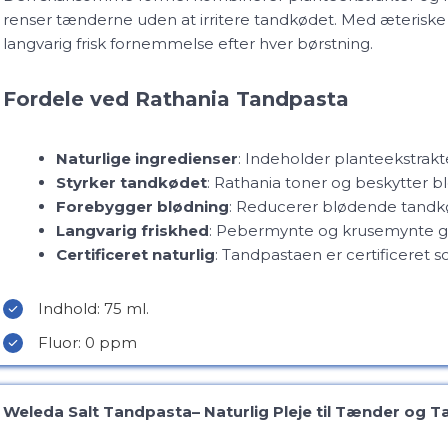
renser tænderne uden at irritere tandkødet. Med æteriske
langvarig frisk fornemmelse efter hver børstning.
Fordele ved Rathania Tandpasta
Naturlige ingredienser
: Indeholder planteekstrakt
Styrker tandkødet
: Rathania toner og beskytter b
Forebygger blødning
: Reducerer blødende tandkø
Langvarig friskhed
: Pebermynte og krusemynte gi
Certificeret naturlig
: Tandpastaen er certificeret s
Indhold: 75 ml.
Fluor: 0 ppm
Weleda Salt Tandpasta– Naturlig Pleje til Tænder og 