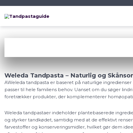
Skip
Skip
Skip
to
to
to
main
content
footer
navigation
Weleda
Weleda Tandpasta – Naturlig og Skånsom
AWeleda tandpasta er baseret på naturlige ingredienser og
passer til hele familiens behov. Uanset om du søger lindri
foretrækker produkter, der komplementerer homøopatisk 
Weleda tandpastaer indeholder plantebaserede ingredie
og styrker tandkødet, samtidig med at de effektivt rense
farvestoffer og konserveringsmidler, hvilket gør dem idee