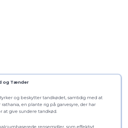
ød og Tænder
styrker og beskytter tandkødet, samtidig med at
athania, en plante rig på garvesyre, der har
or at give sundere tandkød.
alciumbaserede rensemidler, som effektivt