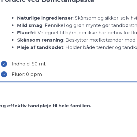
Naturlige ingredienser
: Skånsom og sikker, selv hv
Mild smag
: Fennikel og grøn mynte gør tandbørstnin
Fluorfri
: Velegnet til børn, der ikke har behov for fl
Skånsom rensning
: Beskytter mælketænder mod h
Pleje af tandkødet
: Holder både tænder og tandk
Indhold: 50 ml.
Fluor: 0 ppm
 effektiv tandpleje til hele familien.