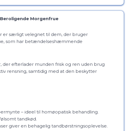
 Beroligende Morgenfrue
 er særligt velegnet til dem, der bruger
frue, som har betændelseshæmmende
r, der efterlader munden frisk og ren uden brug
iv rensning, samtidig med at den beskytter
rmynte – ideel til homøopatisk behandling.
 følsomt tandkød.
enser giver en behagelig tandbørstningsoplevelse.