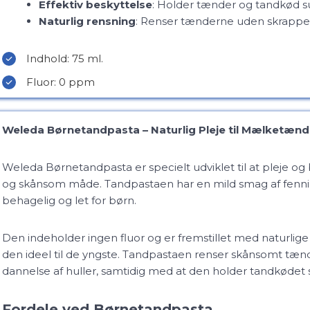
Effektiv beskyttelse
: Holder tænder og tandkød s
Naturlig rensning
: Renser tænderne uden skrappe 
Indhold: 75 ml.
Fluor: 0 ppm
Weleda Børnetandpasta – Naturlig Pleje til Mælketænd
Weleda Børnetandpasta er specielt udviklet til at pleje o
og skånsom måde. Tandpastaen har en mild smag af fenni
behagelig og let for børn.
Den indeholder ingen fluor og er fremstillet med naturlige i
den ideel til de yngste. Tandpastaen renser skånsomt tæn
dannelse af huller, samtidig med at den holder tandkødet 
Fordele ved Børnetandpasta