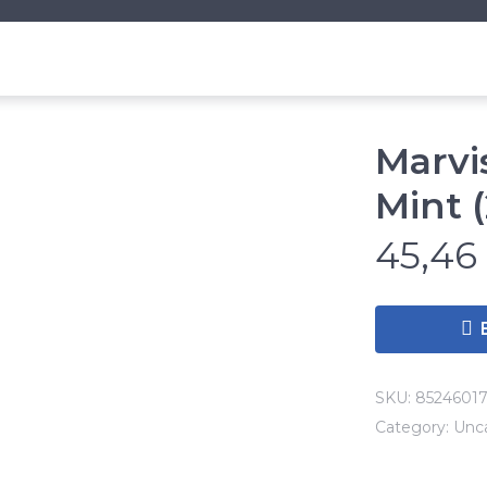
Marvi
Mint 
45,4
SKU:
8524601
Category:
Unc