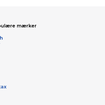
pulære mærker
h
r
tax