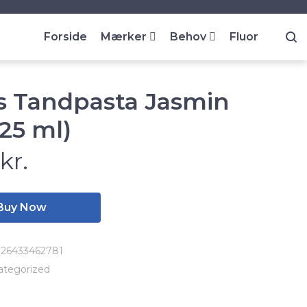
Forside
Mærker
Behov
Fluor
s Tandpasta Jasmin
(25 ml)
6
kr.
Buy Now
726433462781
ategorized