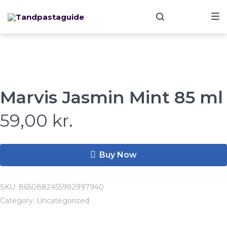
Skip
Skip
Skip
to
to
to
main
content
footer
navigation
Marvis Jasmin Mint 85 ml
59,00
kr.
Buy Now
SKU:
8650882455982997940
Category:
Uncategorized