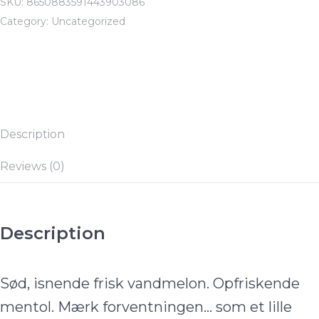
SKU:
8650883591443903086
Category:
Uncategorized
Description
Reviews (0)
Description
Sød, isnende frisk vandmelon. Opfriskende
mentol. Mærk forventningen… som et lille