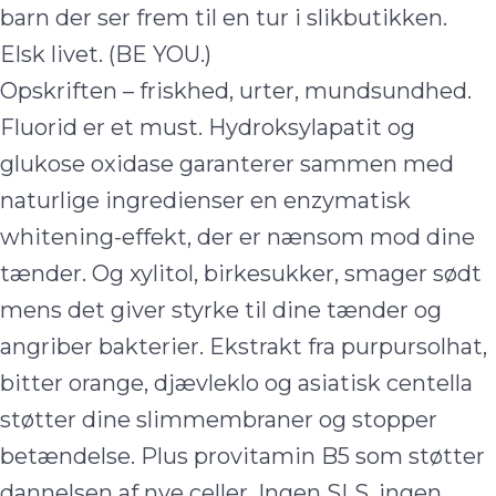
barn der ser frem til en tur i slikbutikken.
Elsk livet. (BE YOU.)
Opskriften – friskhed, urter, mundsundhed.
Fluorid er et must. Hydroksylapatit og
glukose oxidase garanterer sammen med
naturlige ingredienser en enzymatisk
whitening-effekt, der er nænsom mod dine
tænder. Og xylitol, birkesukker, smager sødt
mens det giver styrke til dine tænder og
angriber bakterier. Ekstrakt fra purpursolhat,
bitter orange, djævleklo og asiatisk centella
støtter dine slimmembraner og stopper
betændelse. Plus provitamin B5 som støtter
dannelsen af nye celler. Ingen SLS, ingen