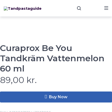
Skip
Skip
Skip
to
to
to
main
content
footer
navigation
Curaprox Be You
Tandkräm Vattenmelon
60 ml
89,00
kr.
Buy Now