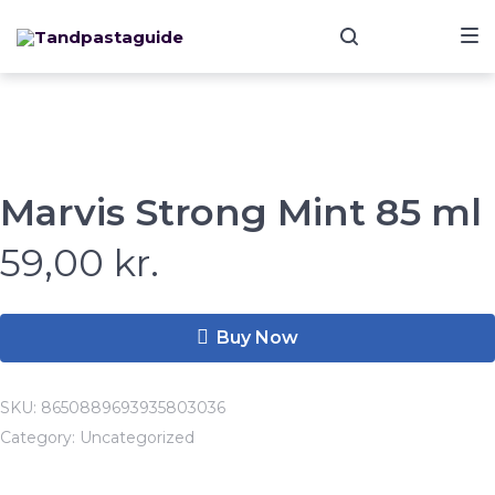
Skip
Skip
Skip
to
to
to
main
content
footer
navigation
Marvis Strong Mint 85 ml
59,00
kr.
Buy Now
SKU:
8650889693935803036
Category:
Uncategorized