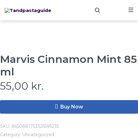
Skip
Skip
Skip
to
to
to
main
content
footer
navigation
Marvis Cinnamon Mint 85
ml
55,00
kr.
Buy Now
SKU:
8650881753325595235
Category:
Uncategorized